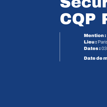
Sécur
CQP 
Mention :
Lieu :
Pari
Dates :
03 
Date de m