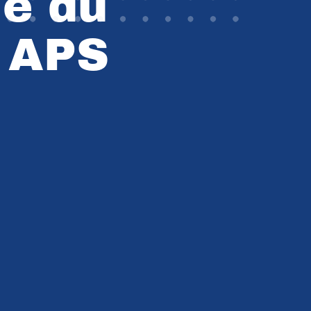
le du
 APS