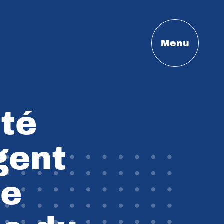
Menu
ité
gent
de