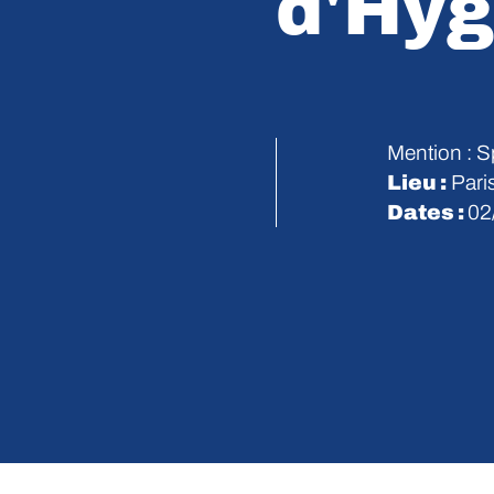
d'Hyg
Mention : S
Lieu :
Pari
Dates :
02