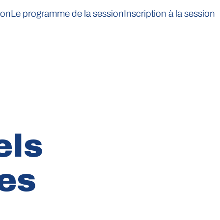
ion
Le programme de la session
Inscription à la session
els
es